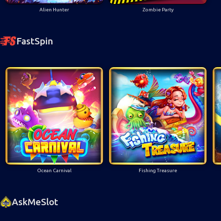
Alien Hunter
Zombie Party
FastSpin
Ocean Carnival
Fishing Treasure
AskMeSlot