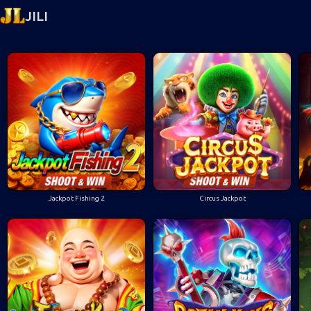
JILI
Jackpot Fishing 2
Circus Jackpot