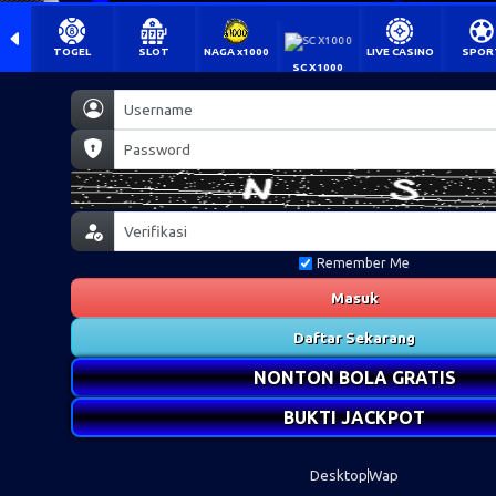
TOGEL
SLOT
NAGA x1000
LIVE CASINO
SPOR
SC X1000
Remember Me
Masuk
Daftar Sekarang
NONTON BOLA GRATIS
BUKTI JACKPOT
Desktop
Wap