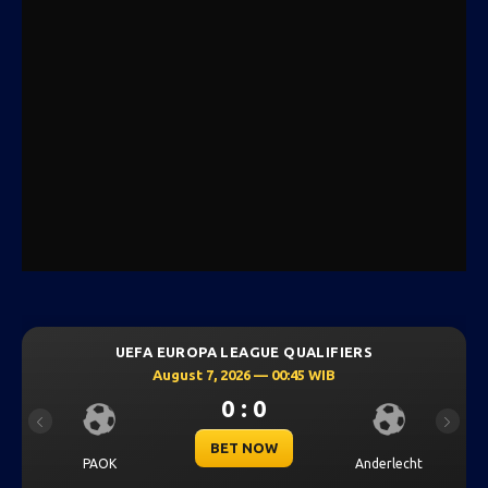
UEFA EUROPA LEAGUE QUALIFIERS
August 7, 2026 — 00:45 WIB
0 : 0
Previous
Next
BET NOW
PAOK
Anderlecht
0.75
0.93
-0.75
0.91