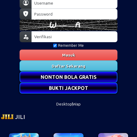
Remember Me
Masuk
Daftar Sekarang
NONTON BOLA GRATIS
BUKTI JACKPOT
Desktop
Wap
JILI