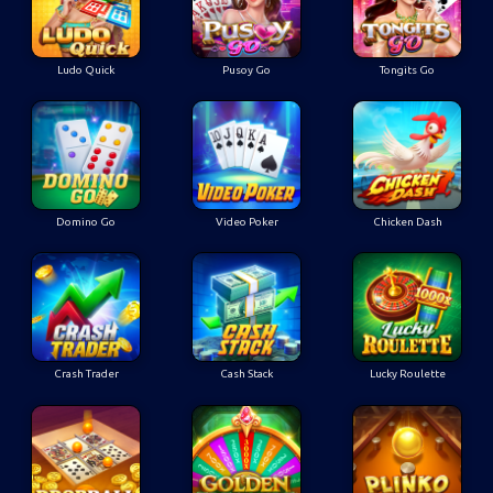
Ludo Quick
Pusoy Go
Tongits Go
Domino Go
Video Poker
Chicken Dash
Crash Trader
Cash Stack
Lucky Roulette