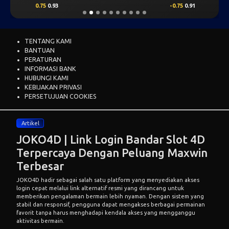
TENTANG KAMI
BANTUAN
PERATURAN
INFORMASI BANK
HUBUNGI KAMI
KEBIJAKAN PRIVASI
PERSETUJUAN COOKIES
Artikel
JOKO4D | Link Login Bandar Slot 4D
Terpercaya Dengan Peluang Maxwin
Terbesar
JOKO4D
hadir sebagai salah satu platform yang menyediakan akses
login cepat melalui
link alternatif
resmi yang dirancang untuk
memberikan pengalaman bermain lebih nyaman. Dengan sistem yang
stabil dan responsif, pengguna dapat mengakses berbagai permainan
favorit tanpa harus menghadapi kendala akses yang mengganggu
aktivitas bermain.
Melalui JOKO4D, setiap pengguna mendapatkan kemudahan dalam
melakukan login kapan saja. Link alternatif yang selalu diperbarui