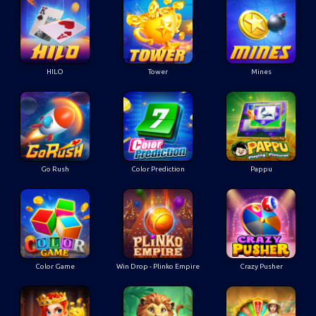
HILO
Tower
Mines
Go Rush
Color Prediction
Pappu
Color Game
Win Drop - Plinko Empire
Crazy Pusher