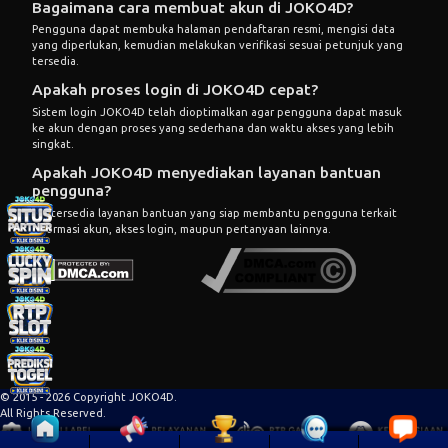
yang diperlukan, kemudian melakukan verifikasi sesuai petunjuk yang
tersedia.
Apakah proses login di JOKO4D cepat?
Sistem login JOKO4D telah dioptimalkan agar pengguna dapat masuk
ke akun dengan proses yang sederhana dan waktu akses yang lebih
singkat.
Apakah JOKO4D menyediakan layanan bantuan
pengguna?
Ya, tersedia layanan bantuan yang siap membantu pengguna terkait
informasi akun, akses login, maupun pertanyaan lainnya.
© 2015 - 2026 Copyright JOKO4D.
All Rights Reserved.
LAPOR PUSAT