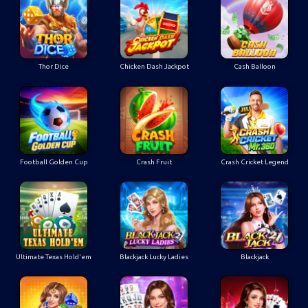
Thor Dice
Chicken Dash Jackpot
Cash Balloon
Football Golden Cup
Crash Fruit
Crash Cricket Legend
Ultimate Texas Hold'em
Blackjack Lucky Ladies
Blackjack