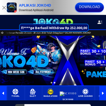
APLIKASI JOKO4D
DOWNLOAD
Download Aplikasi Android
fl****ge Berhasil Withdraw Rp 252.000,00
r Periode 25 Juni - 28 Juni 2026 Telah Dibagikan!! SALAM MAXWIN JOKO4D!
Bonus Cas
TOGEL
SLOT
NAGA x1000
LIVE CASINO
SPOR
SC X1000